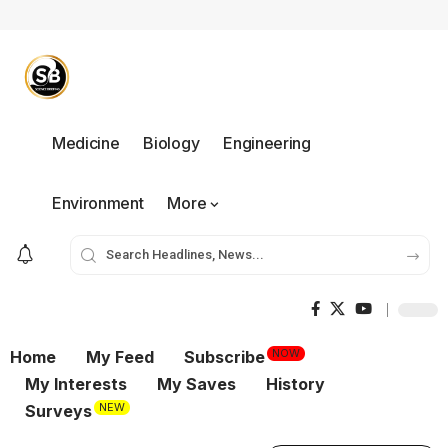
Medicine
Biology
Engineering
Environment
More
NOW
Home
My Feed
Subscribe
My Interests
My Saves
History
NEW
Surveys