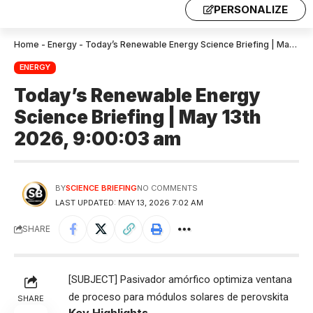
PERSONALIZE
Home
-
Energy
-
Today’s Renewable Energy Science Briefing | May 13th 2026, 9:00:03 am
ENERGY
Today’s Renewable Energy
Science Briefing | May 13th
2026, 9:00:03 am
BY
SCIENCE BRIEFING
NO COMMENTS
LAST UPDATED: MAY 13, 2026 7:02 AM
SHARE
[SUBJECT] Pasivador amórfico optimiza ventana
de proceso para módulos solares de perovskita
SHARE
Key Highlights